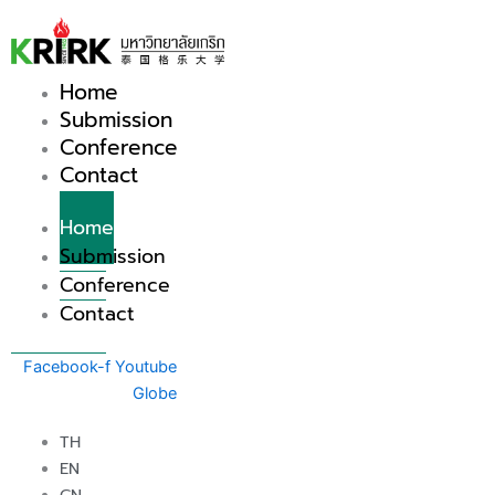
Skip
to
content
Home
Submission
Conference
Contact
Home
Submission
Conference
Contact
Facebook-f
Youtube
Globe
TH
EN