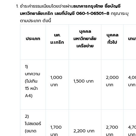
ชำระค่าธรรมเนียมโดยจ่ายผ่าน
ธนาคารกรุงไทย
ชื่อบัญชี
มหาวิทยาลัยเกริก เลขที่บัญชี 060-1-06501
–
8
กรุณาระบุ
ตามประเภท ดังนี้
บุคคล
นศ.
บุคคล
ประเภท
มหาวิทยาลัย
นาน
ม.เกริก
ทั่วไป
เครือข่าย
1)
บทความ
1,000
2,000
4,0
(ไม่เกิน
1,500 บาท
บาท
บาท
บาท
15 หน้า
A4)
2)
โปสเตอร์
1,700
2,700
4,7
(ขนาด
2,200 บาท
บาท
บาท
บาท